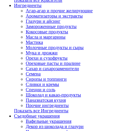
Показать все Красители
Ингредиенты
Агар-агар и прочие желирующие
Ароматизаторы и экстракты
Глазури и айсинг
Замороженные продукты
Кокосовые продукты
Масла и маргарины
Мастика
Молочные продукты и сыры
Мука и дрожжи
Орехи и сухофрукты
Ореховые пасты и пралине
Сахар и сахарозаменители
Семена
Сиропы и топпинги
Сливки и кремы
Специи и соль
Шоколад и какао-продукты
Паназиатская кухня
Прочие ингредиенты
Показать все Ингредиенты
Съедобные украшения
Вафельные украшения
Декор из шоколада и глазури