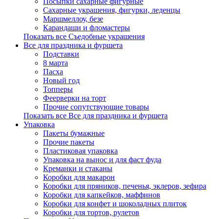
Посыпки сахарные фигурные
Сахарные украшения, фигурки, леденцы
Маршмеллоу, безе
Карандаши и фломастеры
Показать все Съедобные украшения
Все для праздника и фуршета
Подставки
8 марта
Пасха
Новый год
Топперы
Феерверки на торт
Прочие сопутствующие товары
Показать все Все для праздника и фуршета
Упаковка
Пакеты бумажные
Прочие пакеты
Пластиковая упаковка
Упаковка на вынос и для фаст фуда
Креманки и стаканы
Коробки для макарон
Коробки для пряников, печенья, эклеров, зефира
Коробки для капкейков, маффинов
Коробки для конфет и шоколадных плиток
Коробки для тортов, рулетов