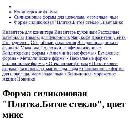
Кондитерские формы
Силиконовые формы для шоколада, мармелада, льда
Форма силиконовая "Плитка.Битое стекло", цвет микс
Инвентарь для кондитера
Инвентарь кухонный
Расходные
материалы
Товары для флористов
Чай, кофе
Красители
Лента
Ингредиенты
Съедобные украшения
Все для праздника и
фуршета
Упаковка
Подложки, салфетки ажурные
Кондитерские формы
• Алюминиевые формы
• Бумажные
формы
• Металлические формы
• Пасхальные формы
•
Силиконовые формы
• Стеклянные формы
• Пластиковые
формы для шоколада, мармелада, льда
• Силиконовые формы
для шоколада, мармелада, льда
• Кейк-попсы, мороженое
Акции
Новинки
Форма силиконовая
"Плитка.Битое стекло", цвет
микс