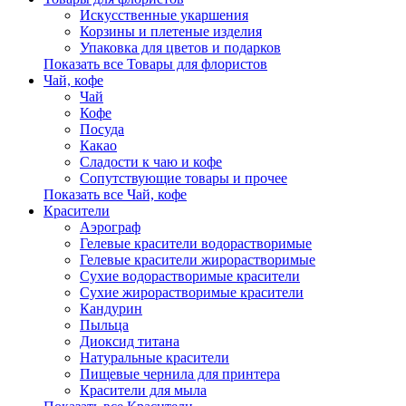
Искусственные укаршения
Корзины и плетеные изделия
Упаковка для цветов и подарков
Показать все Товары для флористов
Чай, кофе
Чай
Кофе
Посуда
Какао
Сладости к чаю и кофе
Сопутствующие товары и прочее
Показать все Чай, кофе
Красители
Аэрограф
Гелевые красители водорастворимые
Гелевые красители жирорастворимые
Сухие водорастворимые красители
Сухие жирорастворимые красители
Кандурин
Пыльца
Диоксид титана
Натуральные красители
Пищевые чернила для принтера
Красители для мыла