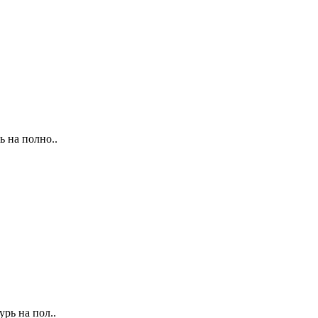
ь на полно..
рь на пол..