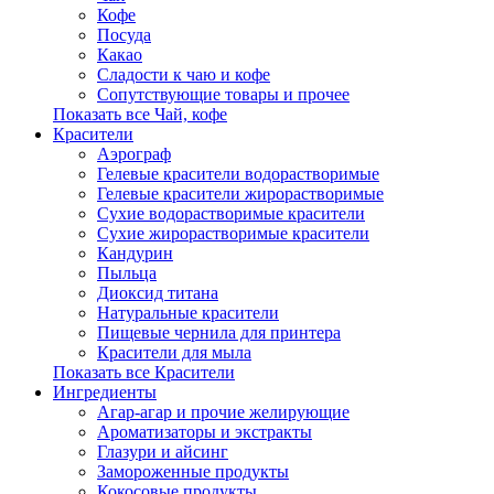
Кофе
Посуда
Какао
Сладости к чаю и кофе
Сопутствующие товары и прочее
Показать все Чай, кофе
Красители
Аэрограф
Гелевые красители водорастворимые
Гелевые красители жирорастворимые
Сухие водорастворимые красители
Сухие жирорастворимые красители
Кандурин
Пыльца
Диоксид титана
Натуральные красители
Пищевые чернила для принтера
Красители для мыла
Показать все Красители
Ингредиенты
Агар-агар и прочие желирующие
Ароматизаторы и экстракты
Глазури и айсинг
Замороженные продукты
Кокосовые продукты