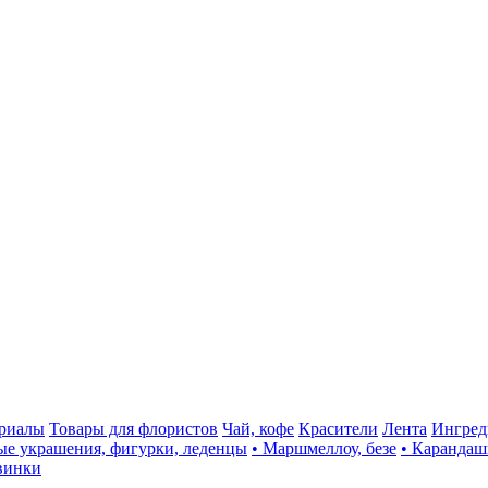
ериалы
Товары для флористов
Чай, кофе
Красители
Лента
Ингред
ые украшения, фигурки, леденцы
• Маршмеллоу, безе
• Карандаш
винки