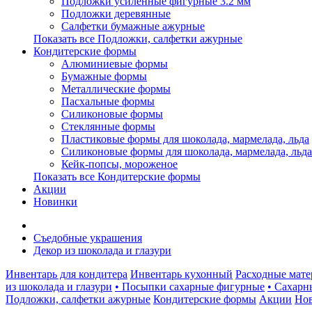
Подложки усиленные фигурные 3.2 мм
Подложки деревянные
Салфетки бумажные ажурные
Показать все Подложки, салфетки ажурные
Кондитерские формы
Алюминиевые формы
Бумажные формы
Металлические формы
Пасхальные формы
Силиконовые формы
Стеклянные формы
Пластиковые формы для шоколада, мармелада, льда
Силиконовые формы для шоколада, мармелада, льда
Кейк-попсы, мороженое
Показать все Кондитерские формы
Акции
Новинки
Съедобные украшения
Декор из шоколада и глазури
Инвентарь для кондитера
Инвентарь кухонный
Расходные мат
из шоколада и глазури
• Посыпки сахарные фигурные
• Сахарн
Подложки, салфетки ажурные
Кондитерские формы
Акции
Но