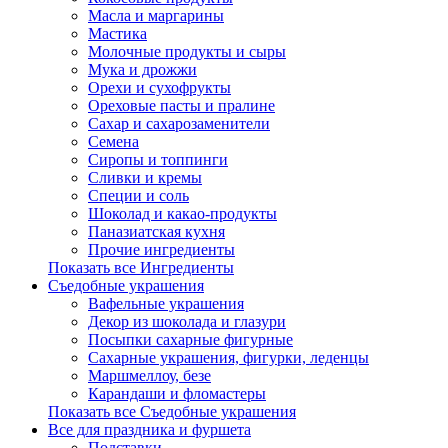
Масла и маргарины
Мастика
Молочные продукты и сыры
Мука и дрожжи
Орехи и сухофрукты
Ореховые пасты и пралине
Сахар и сахарозаменители
Семена
Сиропы и топпинги
Сливки и кремы
Специи и соль
Шоколад и какао-продукты
Паназиатская кухня
Прочие ингредиенты
Показать все Ингредиенты
Съедобные украшения
Вафельные украшения
Декор из шоколада и глазури
Посыпки сахарные фигурные
Сахарные украшения, фигурки, леденцы
Маршмеллоу, безе
Карандаши и фломастеры
Показать все Съедобные украшения
Все для праздника и фуршета
Подставки