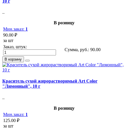
10 г
..
В розницу
Мин.заказ:
1
90.00 ₽
за шт
Заказ, штук:
Сумма, руб.:
90.00
В корзину
Краситель сухой жирорастворимый Art Color
"Лимонный", 10 г
..
В розницу
Мин.заказ:
1
125.00 ₽
за шт