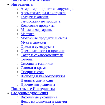
Показать все Красители
Ингредиенты
Агар-агар и прочие желирующие
Ароматизаторы и экстракты
Глазури и айсинг
Замороженные продукты
Кокосовые продукты
Масла и маргарины
Мастика
Молочные продукты и сыры
Мука и дрожжи
Орехи и сухофрукты
Ореховые пасты и пралине
Сахар и сахарозаменители
Семена
Сиропы и топпинги
Сливки и кремы
Специи и соль
Шоколад и какао-продукты
Паназиатская кухня
Прочие ингредиенты
Показать все Ингредиенты
Съедобные украшения
Вафельные украшения
Декор из шоколада и глазури