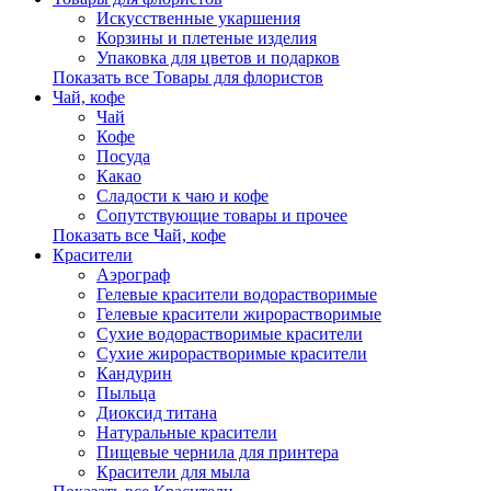
Искусственные укаршения
Корзины и плетеные изделия
Упаковка для цветов и подарков
Показать все Товары для флористов
Чай, кофе
Чай
Кофе
Посуда
Какао
Сладости к чаю и кофе
Сопутствующие товары и прочее
Показать все Чай, кофе
Красители
Аэрограф
Гелевые красители водорастворимые
Гелевые красители жирорастворимые
Сухие водорастворимые красители
Сухие жирорастворимые красители
Кандурин
Пыльца
Диоксид титана
Натуральные красители
Пищевые чернила для принтера
Красители для мыла