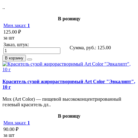
..
В розницу
Мин.заказ:
1
125.00 ₽
за шт
Заказ, штук:
Сумма, руб.:
125.00
В корзину
Краситель сухой жирорастворимый Art Color "Эвкалипт",
10 г
Мох (Art Color) — пищевой высококонцентрированный
гелевый краситель дл..
В розницу
Мин.заказ:
1
90.00 ₽
за шт