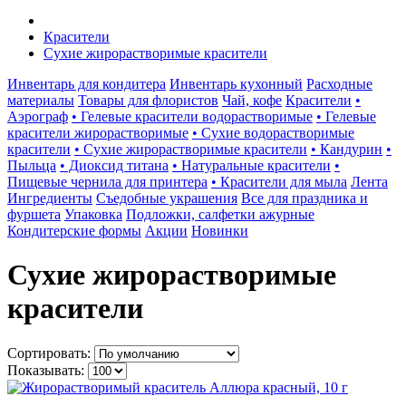
Красители
Сухие жирорастворимые красители
Инвентарь для кондитера
Инвентарь кухонный
Расходные
материалы
Товары для флористов
Чай, кофе
Красители
•
Аэрограф
• Гелевые красители водорастворимые
• Гелевые
красители жирорастворимые
• Сухие водорастворимые
красители
• Сухие жирорастворимые красители
• Кандурин
•
Пыльца
• Диоксид титана
• Натуральные красители
•
Пищевые чернила для принтера
• Красители для мыла
Лента
Ингредиенты
Съедобные украшения
Все для праздника и
фуршета
Упаковка
Подложки, салфетки ажурные
Кондитерские формы
Акции
Новинки
Сухие жирорастворимые
красители
Сортировать:
Показывать: