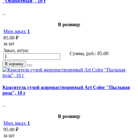
"Оранжевый", 10 г
..
В розницу
Мин.заказ:
1
85.00 ₽
за шт
Заказ, штук:
Сумма, руб.:
85.00
В корзину
Краситель сухой жирорастворимый Art Color "Пыльная
роза", 10 г
..
В розницу
Мин.заказ:
1
95.00 ₽
за шт