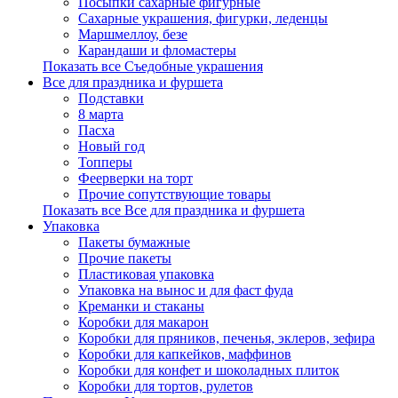
Посыпки сахарные фигурные
Сахарные украшения, фигурки, леденцы
Маршмеллоу, безе
Карандаши и фломастеры
Показать все Съедобные украшения
Все для праздника и фуршета
Подставки
8 марта
Пасха
Новый год
Топперы
Феерверки на торт
Прочие сопутствующие товары
Показать все Все для праздника и фуршета
Упаковка
Пакеты бумажные
Прочие пакеты
Пластиковая упаковка
Упаковка на вынос и для фаст фуда
Креманки и стаканы
Коробки для макарон
Коробки для пряников, печенья, эклеров, зефира
Коробки для капкейков, маффинов
Коробки для конфет и шоколадных плиток
Коробки для тортов, рулетов