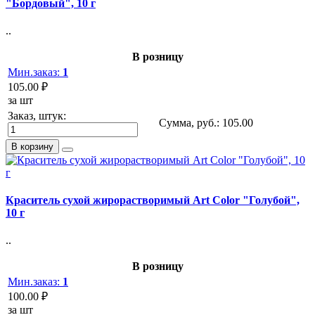
"Бордовый", 10 г
..
В розницу
Мин.заказ:
1
105.00 ₽
за шт
Заказ, штук:
Сумма, руб.:
105.00
В корзину
Краситель сухой жирорастворимый Art Color "Голубой",
10 г
..
В розницу
Мин.заказ:
1
100.00 ₽
за шт