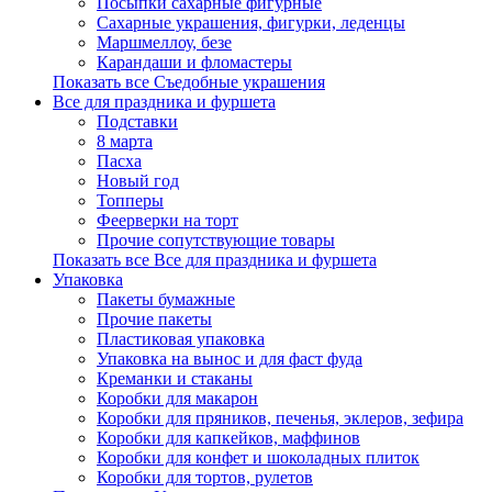
Посыпки сахарные фигурные
Сахарные украшения, фигурки, леденцы
Маршмеллоу, безе
Карандаши и фломастеры
Показать все Съедобные украшения
Все для праздника и фуршета
Подставки
8 марта
Пасха
Новый год
Топперы
Феерверки на торт
Прочие сопутствующие товары
Показать все Все для праздника и фуршета
Упаковка
Пакеты бумажные
Прочие пакеты
Пластиковая упаковка
Упаковка на вынос и для фаст фуда
Креманки и стаканы
Коробки для макарон
Коробки для пряников, печенья, эклеров, зефира
Коробки для капкейков, маффинов
Коробки для конфет и шоколадных плиток
Коробки для тортов, рулетов