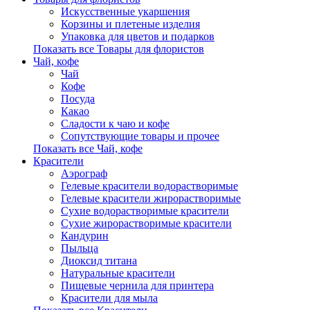
Искусственные укаршения
Корзины и плетеные изделия
Упаковка для цветов и подарков
Показать все Товары для флористов
Чай, кофе
Чай
Кофе
Посуда
Какао
Сладости к чаю и кофе
Сопутствующие товары и прочее
Показать все Чай, кофе
Красители
Аэрограф
Гелевые красители водорастворимые
Гелевые красители жирорастворимые
Сухие водорастворимые красители
Сухие жирорастворимые красители
Кандурин
Пыльца
Диоксид титана
Натуральные красители
Пищевые чернила для принтера
Красители для мыла