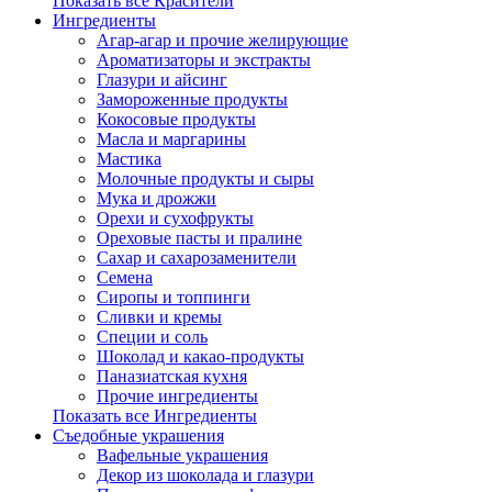
Показать все Красители
Ингредиенты
Агар-агар и прочие желирующие
Ароматизаторы и экстракты
Глазури и айсинг
Замороженные продукты
Кокосовые продукты
Масла и маргарины
Мастика
Молочные продукты и сыры
Мука и дрожжи
Орехи и сухофрукты
Ореховые пасты и пралине
Сахар и сахарозаменители
Семена
Сиропы и топпинги
Сливки и кремы
Специи и соль
Шоколад и какао-продукты
Паназиатская кухня
Прочие ингредиенты
Показать все Ингредиенты
Съедобные украшения
Вафельные украшения
Декор из шоколада и глазури