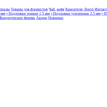
ериалы
Товары для флористов
Чай, кофе
Красители
Лента
Ингред
 мм
• Подложки тонкие 1,5 мм
• Подложки усиленные 2.5 мм
• 
Кондитерские формы
Акции
Новинки