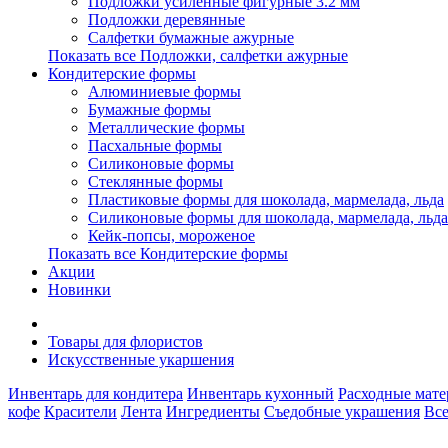
Подложки усиленные фигурные 3.2 мм
Подложки деревянные
Салфетки бумажные ажурные
Показать все Подложки, салфетки ажурные
Кондитерские формы
Алюминиевые формы
Бумажные формы
Металлические формы
Пасхальные формы
Силиконовые формы
Стеклянные формы
Пластиковые формы для шоколада, мармелада, льда
Силиконовые формы для шоколада, мармелада, льда
Кейк-попсы, мороженое
Показать все Кондитерские формы
Акции
Новинки
Товары для флористов
Искусственные укаршения
Инвентарь для кондитера
Инвентарь кухонный
Расходные мат
кофе
Красители
Лента
Ингредиенты
Съедобные украшения
Все