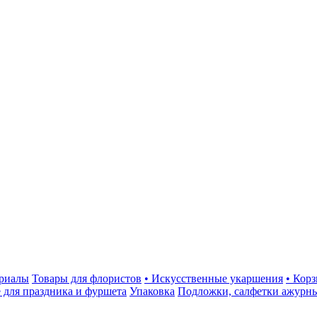
ериалы
Товары для флористов
• Искусственные укаршения
• Кор
 для праздника и фуршета
Упаковка
Подложки, салфетки ажурн