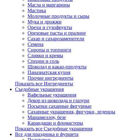
Масла и маргарины
Мастика
Молочные продукты и сыры
Мука и дрожжи
Орехи и сухофрукты
Ореховые пасты и пралине
Сахар и сахарозаменители
Семена
Сиропы и топпинги
Сливки и кремы
Специи и соль
Шоколад и какао-продукты
Паназиатская кухня
Прочие ингредиенты
Показать все Ингредиенты
Съедобные украшения
Вафельные украшения
Декор из шоколада и глазури
Посыпки сахарные фигурные
Сахарные украшения, фигурки, леденцы
Маршмеллоу, безе
Карандаши и фломастеры
Показать все Съедобные украшения
Все для праздника и фуршета
Подставки