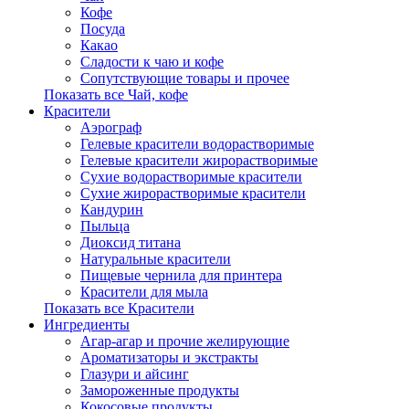
Кофе
Посуда
Какао
Сладости к чаю и кофе
Сопутствующие товары и прочее
Показать все Чай, кофе
Красители
Аэрограф
Гелевые красители водорастворимые
Гелевые красители жирорастворимые
Сухие водорастворимые красители
Сухие жирорастворимые красители
Кандурин
Пыльца
Диоксид титана
Натуральные красители
Пищевые чернила для принтера
Красители для мыла
Показать все Красители
Ингредиенты
Агар-агар и прочие желирующие
Ароматизаторы и экстракты
Глазури и айсинг
Замороженные продукты
Кокосовые продукты