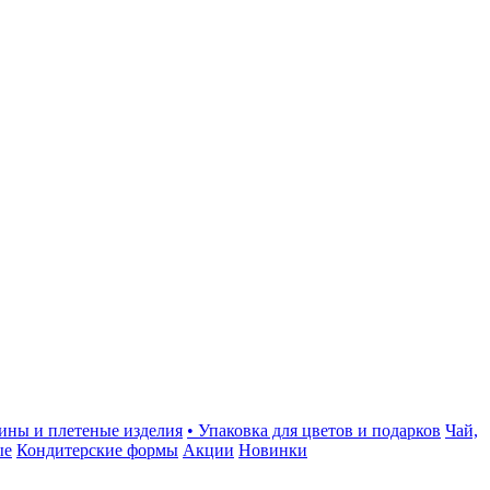
зины и плетеные изделия
• Упаковка для цветов и подарков
Чай,
ые
Кондитерские формы
Акции
Новинки