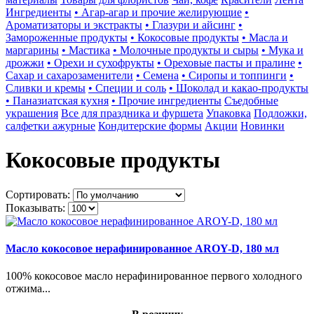
Ингредиенты
• Агар-агар и прочие желирующие
•
Ароматизаторы и экстракты
• Глазури и айсинг
•
Замороженные продукты
• Кокосовые продукты
• Масла и
маргарины
• Мастика
• Молочные продукты и сыры
• Мука и
дрожжи
• Орехи и сухофрукты
• Ореховые пасты и пралине
•
Сахар и сахарозаменители
• Семена
• Сиропы и топпинги
•
Сливки и кремы
• Специи и соль
• Шоколад и какао-продукты
• Паназиатская кухня
• Прочие ингредиенты
Съедобные
украшения
Все для праздника и фуршета
Упаковка
Подложки,
салфетки ажурные
Кондитерские формы
Акции
Новинки
Кокосовые продукты
Сортировать:
Показывать:
Масло кокосовое нерафинированное AROY-D, 180 мл
100% кокосовое масло нерафинированное первого холодного
отжима...