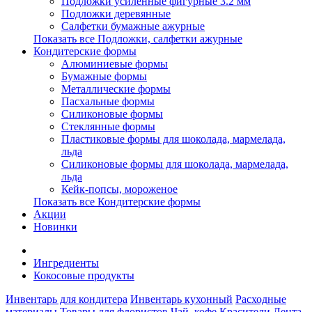
Подложки усиленные фигурные 3.2 мм
Подложки деревянные
Салфетки бумажные ажурные
Показать все Подложки, салфетки ажурные
Кондитерские формы
Алюминиевые формы
Бумажные формы
Металлические формы
Пасхальные формы
Силиконовые формы
Стеклянные формы
Пластиковые формы для шоколада, мармелада,
льда
Силиконовые формы для шоколада, мармелада,
льда
Кейк-попсы, мороженое
Показать все Кондитерские формы
Акции
Новинки
Ингредиенты
Кокосовые продукты
Инвентарь для кондитера
Инвентарь кухонный
Расходные
материалы
Товары для флористов
Чай, кофе
Красители
Лента