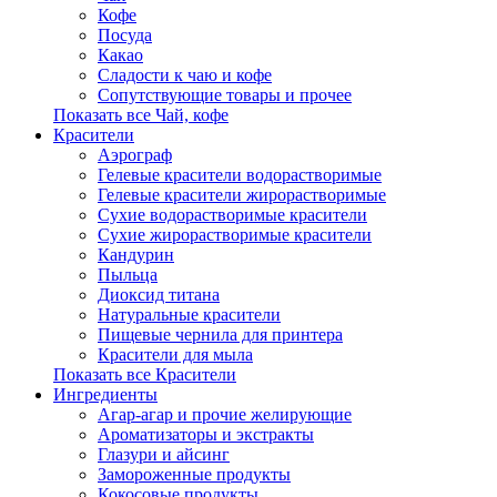
Кофе
Посуда
Какао
Сладости к чаю и кофе
Сопутствующие товары и прочее
Показать все Чай, кофе
Красители
Аэрограф
Гелевые красители водорастворимые
Гелевые красители жирорастворимые
Сухие водорастворимые красители
Сухие жирорастворимые красители
Кандурин
Пыльца
Диоксид титана
Натуральные красители
Пищевые чернила для принтера
Красители для мыла
Показать все Красители
Ингредиенты
Агар-агар и прочие желирующие
Ароматизаторы и экстракты
Глазури и айсинг
Замороженные продукты
Кокосовые продукты