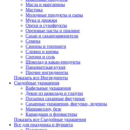
Масла и маргарины
Мастика
Молочные продукты и сыры
Мука и дрожжи
Орехи и сухофрукты
Ореховые пасты и пралине
Сахар и сахарозаменители
Семена
Сиропы и топпинги
Сливки и кремы
Специи и соль
Шоколад и какао-продукты
Паназиатская кухня
Прочие ингредиенты
Показать все Ингредиенты
Съедобные украшения
Вафельные украшения
Декор из шоколада и глазури
Посыпки сахарные фигурные
Сахарные украшения, фигурки, леденцы
Маршмеллоу, безе
Карандаши и фломастеры
Показать все Съедобные украшения
Все для праздника и фуршета
Подставки