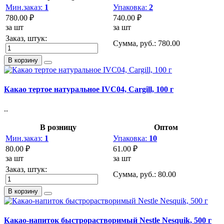
Мин.заказ:
1
Упаковка:
2
780.00 ₽
740.00 ₽
за шт
за шт
Заказ, штук:
Сумма, руб.:
780.00
В корзину
Какао тертое натуральное IVC04, Cargill, 100 г
..
В розницу
Оптом
Мин.заказ:
1
Упаковка:
10
80.00 ₽
61.00 ₽
за шт
за шт
Заказ, штук:
Сумма, руб.:
80.00
В корзину
Какао-напиток быстрорастворимый Nestle Nesquik, 500 г