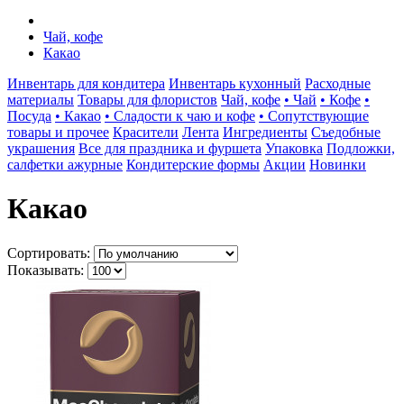
Чай, кофе
Какао
Инвентарь для кондитера
Инвентарь кухонный
Расходные
материалы
Товары для флористов
Чай, кофе
• Чай
• Кофе
•
Посуда
• Какао
• Сладости к чаю и кофе
• Сопутствующие
товары и прочее
Красители
Лента
Ингредиенты
Съедобные
украшения
Все для праздника и фуршета
Упаковка
Подложки,
салфетки ажурные
Кондитерские формы
Акции
Новинки
Какао
Сортировать:
Показывать: