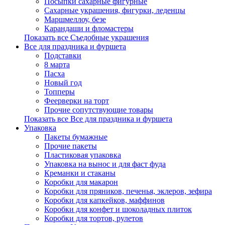
Посыпки сахарные фигурные
Сахарные украшения, фигурки, леденцы
Маршмеллоу, безе
Карандаши и фломастеры
Показать все Съедобные украшения
Все для праздника и фуршета
Подставки
8 марта
Пасха
Новый год
Топперы
Феерверки на торт
Прочие сопутствующие товары
Показать все Все для праздника и фуршета
Упаковка
Пакеты бумажные
Прочие пакеты
Пластиковая упаковка
Упаковка на вынос и для фаст фуда
Креманки и стаканы
Коробки для макарон
Коробки для пряников, печенья, эклеров, зефира
Коробки для капкейков, маффинов
Коробки для конфет и шоколадных плиток
Коробки для тортов, рулетов