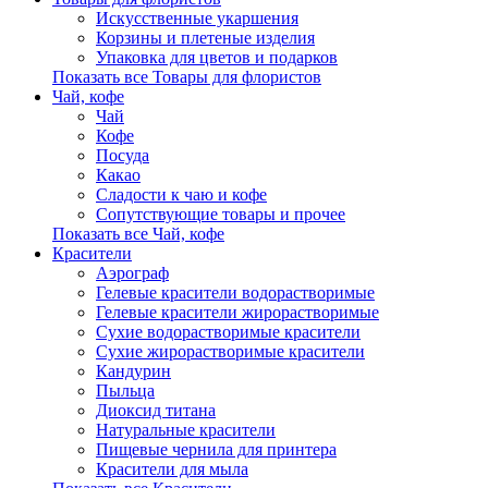
Искусственные укаршения
Корзины и плетеные изделия
Упаковка для цветов и подарков
Показать все Товары для флористов
Чай, кофе
Чай
Кофе
Посуда
Какао
Сладости к чаю и кофе
Сопутствующие товары и прочее
Показать все Чай, кофе
Красители
Аэрограф
Гелевые красители водорастворимые
Гелевые красители жирорастворимые
Сухие водорастворимые красители
Сухие жирорастворимые красители
Кандурин
Пыльца
Диоксид титана
Натуральные красители
Пищевые чернила для принтера
Красители для мыла