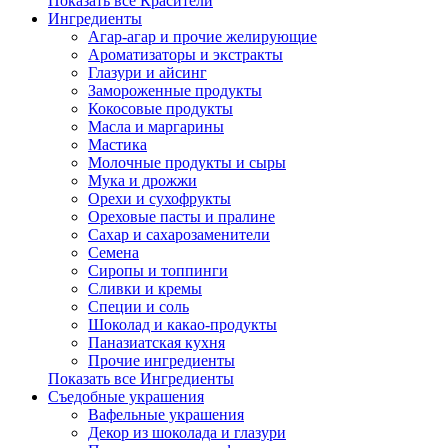
Показать все Красители
Ингредиенты
Агар-агар и прочие желирующие
Ароматизаторы и экстракты
Глазури и айсинг
Замороженные продукты
Кокосовые продукты
Масла и маргарины
Мастика
Молочные продукты и сыры
Мука и дрожжи
Орехи и сухофрукты
Ореховые пасты и пралине
Сахар и сахарозаменители
Семена
Сиропы и топпинги
Сливки и кремы
Специи и соль
Шоколад и какао-продукты
Паназиатская кухня
Прочие ингредиенты
Показать все Ингредиенты
Съедобные украшения
Вафельные украшения
Декор из шоколада и глазури