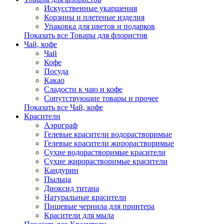
Искусственные укаршения
Корзины и плетеные изделия
Упаковка для цветов и подарков
Показать все Товары для флористов
Чай, кофе
Чай
Кофе
Посуда
Какао
Сладости к чаю и кофе
Сопутствующие товары и прочее
Показать все Чай, кофе
Красители
Аэрограф
Гелевые красители водорастворимые
Гелевые красители жирорастворимые
Сухие водорастворимые красители
Сухие жирорастворимые красители
Кандурин
Пыльца
Диоксид титана
Натуральные красители
Пищевые чернила для принтера
Красители для мыла