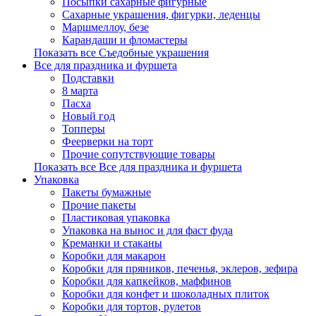
Посыпки сахарные фигурные
Сахарные украшения, фигурки, леденцы
Маршмеллоу, безе
Карандаши и фломастеры
Показать все Съедобные украшения
Все для праздника и фуршета
Подставки
8 марта
Пасха
Новый год
Топперы
Феерверки на торт
Прочие сопутствующие товары
Показать все Все для праздника и фуршета
Упаковка
Пакеты бумажные
Прочие пакеты
Пластиковая упаковка
Упаковка на вынос и для фаст фуда
Креманки и стаканы
Коробки для макарон
Коробки для пряников, печенья, эклеров, зефира
Коробки для капкейков, маффинов
Коробки для конфет и шоколадных плиток
Коробки для тортов, рулетов