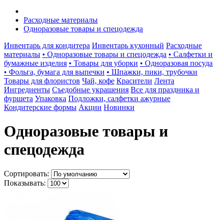
Расходные материалы
Одноразовые товары и спецодежда
Инвентарь для кондитера
Инвентарь кухонный
Расходные
материалы
• Одноразовые товары и спецодежда
• Салфетки и
бумажные изделия
• Товары для уборки
• Одноразовая посуда
• Фольга, бумага для выпечки
• Шпажки, пики, трубочки
Товары для флористов
Чай, кофе
Красители
Лента
Ингредиенты
Съедобные украшения
Все для праздника и
фуршета
Упаковка
Подложки, салфетки ажурные
Кондитерские формы
Акции
Новинки
Одноразовые товары и
спецодежда
Сортировать:
Показывать: