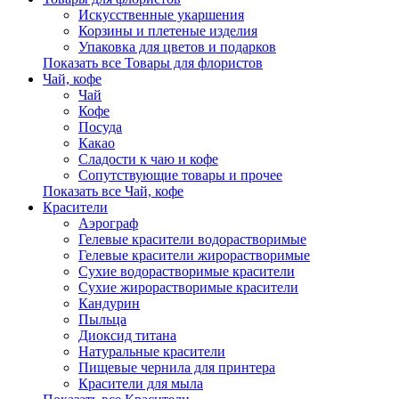
Искусственные укаршения
Корзины и плетеные изделия
Упаковка для цветов и подарков
Показать все Товары для флористов
Чай, кофе
Чай
Кофе
Посуда
Какао
Сладости к чаю и кофе
Сопутствующие товары и прочее
Показать все Чай, кофе
Красители
Аэрограф
Гелевые красители водорастворимые
Гелевые красители жирорастворимые
Сухие водорастворимые красители
Сухие жирорастворимые красители
Кандурин
Пыльца
Диоксид титана
Натуральные красители
Пищевые чернила для принтера
Красители для мыла