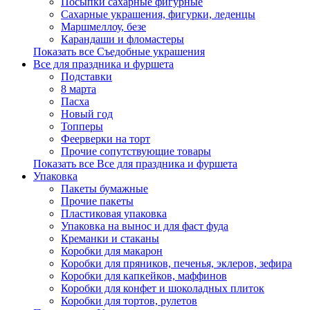
Посыпки сахарные фигурные
Сахарные украшения, фигурки, леденцы
Маршмеллоу, безе
Карандаши и фломастеры
Показать все Съедобные украшения
Все для праздника и фуршета
Подставки
8 марта
Пасха
Новый год
Топперы
Феерверки на торт
Прочие сопутствующие товары
Показать все Все для праздника и фуршета
Упаковка
Пакеты бумажные
Прочие пакеты
Пластиковая упаковка
Упаковка на вынос и для фаст фуда
Креманки и стаканы
Коробки для макарон
Коробки для пряников, печенья, эклеров, зефира
Коробки для капкейков, маффинов
Коробки для конфет и шоколадных плиток
Коробки для тортов, рулетов