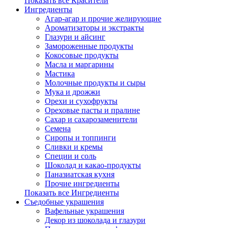
Показать все Красители
Ингредиенты
Агар-агар и прочие желирующие
Ароматизаторы и экстракты
Глазури и айсинг
Замороженные продукты
Кокосовые продукты
Масла и маргарины
Мастика
Молочные продукты и сыры
Мука и дрожжи
Орехи и сухофрукты
Ореховые пасты и пралине
Сахар и сахарозаменители
Семена
Сиропы и топпинги
Сливки и кремы
Специи и соль
Шоколад и какао-продукты
Паназиатская кухня
Прочие ингредиенты
Показать все Ингредиенты
Съедобные украшения
Вафельные украшения
Декор из шоколада и глазури