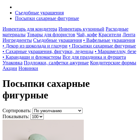
Съедобные украшения
Посыпки сахарные фигурные
Инвентарь для кондитера
Инвентарь кухонный
Расходные
материалы
Товары для флористов
Чай, кофе
Красители
Лента
Ингредиенты
Съедобные украшения
• Вафельные украшения
• Декор из шоколада и глазури
• Посыпки сахарные фигурные
• Сахарные украшения, фигурки, леденцы
• Маршмеллоу, безе
• Карандаши и фломастеры
Все для праздника и фуршета
Упаковка
Подложки, салфетки ажурные
Кондитерские формы
Акции
Новинки
Посыпки сахарные
фигурные
Сортировать:
Показывать: