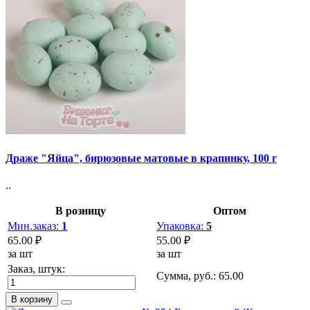
Драже "Яйца", бирюзовые матовые в крапинку, 100 г
..
В розницу
Оптом
Мин.заказ:
1
Упаковка:
5
65.00 ₽
55.00 ₽
за шт
за шт
Заказ, штук:
Сумма, руб.:
65.00
В корзину