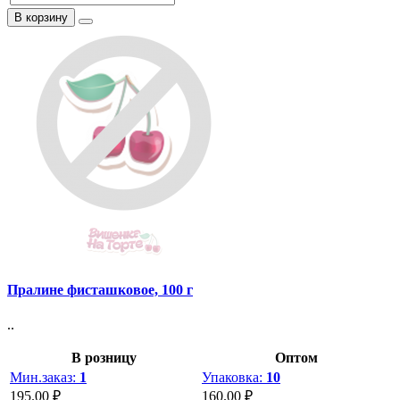
В корзину
Пралине фисташковое, 100 г
..
В розницу
Оптом
Мин.заказ:
1
Упаковка:
10
195.00 ₽
160.00 ₽