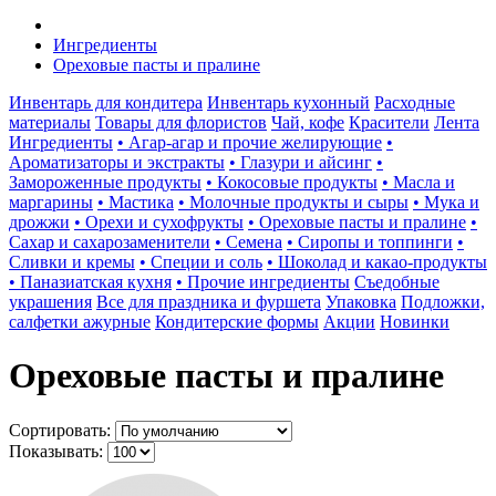
Ингредиенты
Ореховые пасты и пралине
Инвентарь для кондитера
Инвентарь кухонный
Расходные
материалы
Товары для флористов
Чай, кофе
Красители
Лента
Ингредиенты
• Агар-агар и прочие желирующие
•
Ароматизаторы и экстракты
• Глазури и айсинг
•
Замороженные продукты
• Кокосовые продукты
• Масла и
маргарины
• Мастика
• Молочные продукты и сыры
• Мука и
дрожжи
• Орехи и сухофрукты
• Ореховые пасты и пралине
•
Сахар и сахарозаменители
• Семена
• Сиропы и топпинги
•
Сливки и кремы
• Специи и соль
• Шоколад и какао-продукты
• Паназиатская кухня
• Прочие ингредиенты
Съедобные
украшения
Все для праздника и фуршета
Упаковка
Подложки,
салфетки ажурные
Кондитерские формы
Акции
Новинки
Ореховые пасты и пралине
Сортировать:
Показывать: