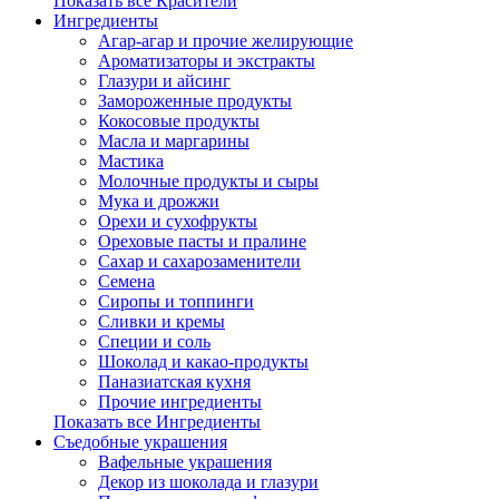
Показать все Красители
Ингредиенты
Агар-агар и прочие желирующие
Ароматизаторы и экстракты
Глазури и айсинг
Замороженные продукты
Кокосовые продукты
Масла и маргарины
Мастика
Молочные продукты и сыры
Мука и дрожжи
Орехи и сухофрукты
Ореховые пасты и пралине
Сахар и сахарозаменители
Семена
Сиропы и топпинги
Сливки и кремы
Специи и соль
Шоколад и какао-продукты
Паназиатская кухня
Прочие ингредиенты
Показать все Ингредиенты
Съедобные украшения
Вафельные украшения
Декор из шоколада и глазури