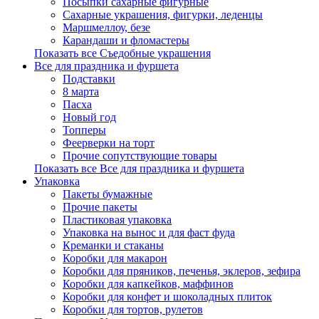
Посыпки сахарные фигурные
Сахарные украшения, фигурки, леденцы
Маршмеллоу, безе
Карандаши и фломастеры
Показать все Съедобные украшения
Все для праздника и фуршета
Подставки
8 марта
Пасха
Новый год
Топперы
Феерверки на торт
Прочие сопутствующие товары
Показать все Все для праздника и фуршета
Упаковка
Пакеты бумажные
Прочие пакеты
Пластиковая упаковка
Упаковка на вынос и для фаст фуда
Креманки и стаканы
Коробки для макарон
Коробки для пряников, печенья, эклеров, зефира
Коробки для капкейков, маффинов
Коробки для конфет и шоколадных плиток
Коробки для тортов, рулетов