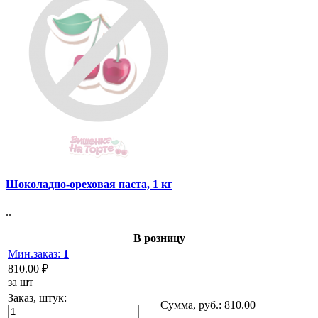
Шоколадно-ореховая паста, 1 кг
..
В розницу
Мин.заказ:
1
810.00 ₽
за шт
Заказ, штук:
Сумма, руб.:
810.00