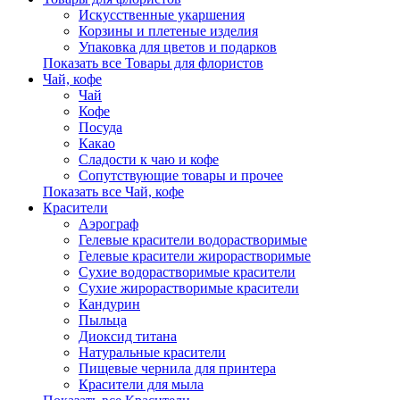
Искусственные укаршения
Корзины и плетеные изделия
Упаковка для цветов и подарков
Показать все Товары для флористов
Чай, кофе
Чай
Кофе
Посуда
Какао
Сладости к чаю и кофе
Сопутствующие товары и прочее
Показать все Чай, кофе
Красители
Аэрограф
Гелевые красители водорастворимые
Гелевые красители жирорастворимые
Сухие водорастворимые красители
Сухие жирорастворимые красители
Кандурин
Пыльца
Диоксид титана
Натуральные красители
Пищевые чернила для принтера
Красители для мыла