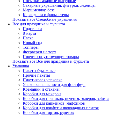
Посыпки сахарные фигурные
Сахарные украшения, фигурки, леденцы
Маршмеллоу, безе
Карандаши и фломастеры
Показать все Съедобные украшения
Все для праздника и фуршета
Подставки
8 марта
Пасха
Новый год
Топперы
Феерверки на торт
Прочие сопутствующие товары
Показать все Все для праздника и фуршета
Упаковка
Пакеты бумажные
Прочие пакеты
Пластиковая упаковка
Упаковка на вынос и для фаст фуда
Креманки и стаканы
Коробки для макарон
Коробки для пряников, печенья, эклеров, зефира
Коробки для капкейков, маффинов
Коробки для конфет и шоколадных плиток
Коробки для тортов, рулетов