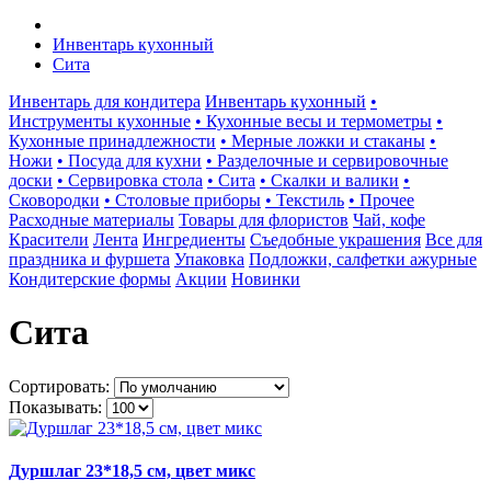
Инвентарь кухонный
Сита
Инвентарь для кондитера
Инвентарь кухонный
•
Инструменты кухонные
• Кухонные весы и термометры
•
Кухонные принадлежности
• Мерные ложки и стаканы
•
Ножи
• Посуда для кухни
• Разделочные и сервировочные
доски
• Сервировка стола
• Сита
• Скалки и валики
•
Сковородки
• Столовые приборы
• Текстиль
• Прочее
Расходные материалы
Товары для флористов
Чай, кофе
Красители
Лента
Ингредиенты
Съедобные украшения
Все для
праздника и фуршета
Упаковка
Подложки, салфетки ажурные
Кондитерские формы
Акции
Новинки
Сита
Сортировать:
Показывать:
Дуршлаг 23*18,5 см, цвет микс