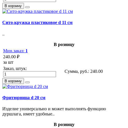
В корзину
Сито-кружка пластиковое d 11 см
..
В розницу
Мин.заказ:
1
240.00 ₽
за шт
Заказ, штук:
Сумма, руб.:
240.00
В корзину
Фритюрница d 20 см
Изделие универсально и может выполнять функцию
дуршлага, имеет удобные..
В розницу