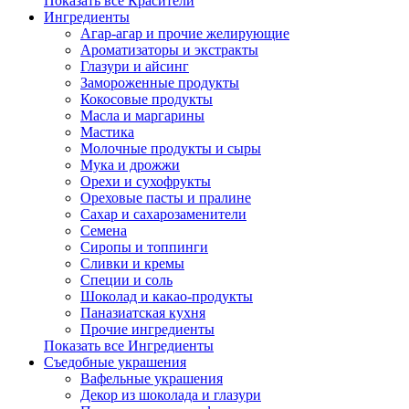
Показать все Красители
Ингредиенты
Агар-агар и прочие желирующие
Ароматизаторы и экстракты
Глазури и айсинг
Замороженные продукты
Кокосовые продукты
Масла и маргарины
Мастика
Молочные продукты и сыры
Мука и дрожжи
Орехи и сухофрукты
Ореховые пасты и пралине
Сахар и сахарозаменители
Семена
Сиропы и топпинги
Сливки и кремы
Специи и соль
Шоколад и какао-продукты
Паназиатская кухня
Прочие ингредиенты
Показать все Ингредиенты
Съедобные украшения
Вафельные украшения
Декор из шоколада и глазури