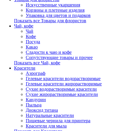
Искусственные укаршения
Корзины и плетеные изделия
Упаковка для цветов и подарков
Показать все Товары для флористов
Чай, кофе
Чай
Кофе
Посуда
Какао
Сладости к чаю и кофе
Сопутствующие товары и прочее
Показать все Чай, кофе
Красители
Аэрограф
Гелевые красители водорастворимые
Гелевые красители жирорастворимые
Сухие водорастворимые красители
Сухие жирорастворимые красители
Кандурин
Пыльца
Диоксид титана
Натуральные красители
Пищевые чернила для принтера
Красители для мыла