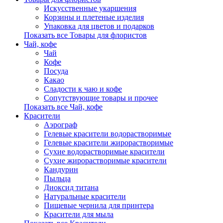
Искусственные укаршения
Корзины и плетеные изделия
Упаковка для цветов и подарков
Показать все Товары для флористов
Чай, кофе
Чай
Кофе
Посуда
Какао
Сладости к чаю и кофе
Сопутствующие товары и прочее
Показать все Чай, кофе
Красители
Аэрограф
Гелевые красители водорастворимые
Гелевые красители жирорастворимые
Сухие водорастворимые красители
Сухие жирорастворимые красители
Кандурин
Пыльца
Диоксид титана
Натуральные красители
Пищевые чернила для принтера
Красители для мыла