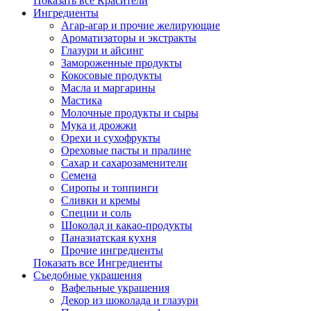
Показать все Красители
Ингредиенты
Агар-агар и прочие желирующие
Ароматизаторы и экстракты
Глазури и айсинг
Замороженные продукты
Кокосовые продукты
Масла и маргарины
Мастика
Молочные продукты и сыры
Мука и дрожжи
Орехи и сухофрукты
Ореховые пасты и пралине
Сахар и сахарозаменители
Семена
Сиропы и топпинги
Сливки и кремы
Специи и соль
Шоколад и какао-продукты
Паназиатская кухня
Прочие ингредиенты
Показать все Ингредиенты
Съедобные украшения
Вафельные украшения
Декор из шоколада и глазури