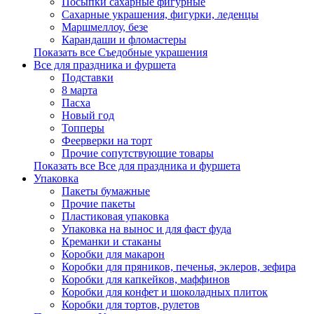
Посыпки сахарные фигурные
Сахарные украшения, фигурки, леденцы
Маршмеллоу, безе
Карандаши и фломастеры
Показать все Съедобные украшения
Все для праздника и фуршета
Подставки
8 марта
Пасха
Новый год
Топперы
Феерверки на торт
Прочие сопутствующие товары
Показать все Все для праздника и фуршета
Упаковка
Пакеты бумажные
Прочие пакеты
Пластиковая упаковка
Упаковка на вынос и для фаст фуда
Креманки и стаканы
Коробки для макарон
Коробки для пряников, печенья, эклеров, зефира
Коробки для капкейков, маффинов
Коробки для конфет и шоколадных плиток
Коробки для тортов, рулетов