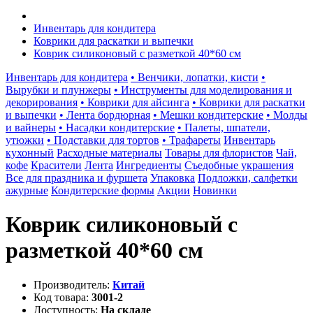
Инвентарь для кондитера
Коврики для раскатки и выпечки
Коврик силиконовый с разметкой 40*60 см
Инвентарь для кондитера
• Венчики, лопатки, кисти
•
Вырубки и плунжеры
• Инструменты для моделирования и
декорирования
• Коврики для айсинга
• Коврики для раскатки
и выпечки
• Лента бордюрная
• Мешки кондитерские
• Молды
и вайнеры
• Насадки кондитерские
• Палеты, шпатели,
утюжки
• Подставки для тортов
• Трафареты
Инвентарь
кухонный
Расходные материалы
Товары для флористов
Чай,
кофе
Красители
Лента
Ингредиенты
Съедобные украшения
Все для праздника и фуршета
Упаковка
Подложки, салфетки
ажурные
Кондитерские формы
Акции
Новинки
Коврик силиконовый с
разметкой 40*60 см
Производитель:
Китай
Код товара:
3001-2
Доступность:
На складе