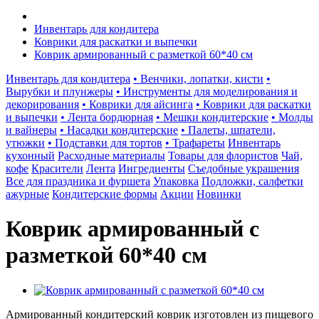
Инвентарь для кондитера
Коврики для раскатки и выпечки
Коврик армированный с разметкой 60*40 см
Инвентарь для кондитера
• Венчики, лопатки, кисти
•
Вырубки и плунжеры
• Инструменты для моделирования и
декорирования
• Коврики для айсинга
• Коврики для раскатки
и выпечки
• Лента бордюрная
• Мешки кондитерские
• Молды
и вайнеры
• Насадки кондитерские
• Палеты, шпатели,
утюжки
• Подставки для тортов
• Трафареты
Инвентарь
кухонный
Расходные материалы
Товары для флористов
Чай,
кофе
Красители
Лента
Ингредиенты
Съедобные украшения
Все для праздника и фуршета
Упаковка
Подложки, салфетки
ажурные
Кондитерские формы
Акции
Новинки
Коврик армированный с
разметкой 60*40 см
Армированный кондитерский коврик изготовлен из пищевого