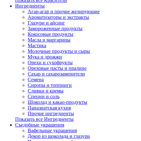
Показать все Красители
Ингредиенты
Агар-агар и прочие желирующие
Ароматизаторы и экстракты
Глазури и айсинг
Замороженные продукты
Кокосовые продукты
Масла и маргарины
Мастика
Молочные продукты и сыры
Мука и дрожжи
Орехи и сухофрукты
Ореховые пасты и пралине
Сахар и сахарозаменители
Семена
Сиропы и топпинги
Сливки и кремы
Специи и соль
Шоколад и какао-продукты
Паназиатская кухня
Прочие ингредиенты
Показать все Ингредиенты
Съедобные украшения
Вафельные украшения
Декор из шоколада и глазури