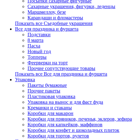
Посыпки сахарные фигурные
Сахарные украшения, фигурки, леденцы
Маршмеллоу, безе
Карандаши и фломастеры
Показать все Съедобные украшения
Все для праздника и фуршета
Подставки
8 марта
Пасха
Новый год
Топперы
Феерверки на торт
Прочие сопутствующие товары
Показать все Все для праздника и фуршета
Упаковка
Пакеты бумажные
Прочие пакеты
Пластиковая упаковка
Упаковка на вынос и для фаст фуда
Креманки и стаканы
Коробки для макарон
Коробки для пряников, печенья, эклеров, зефира
Коробки для капкейков, маффинов
Коробки для конфет и шоколадных плиток
Коробки для тортов, рулетов