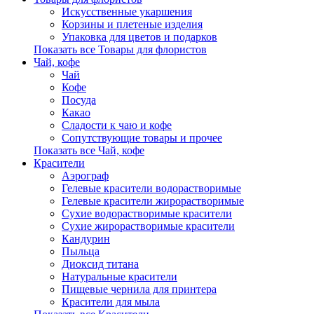
Искусственные укаршения
Корзины и плетеные изделия
Упаковка для цветов и подарков
Показать все Товары для флористов
Чай, кофе
Чай
Кофе
Посуда
Какао
Сладости к чаю и кофе
Сопутствующие товары и прочее
Показать все Чай, кофе
Красители
Аэрограф
Гелевые красители водорастворимые
Гелевые красители жирорастворимые
Сухие водорастворимые красители
Сухие жирорастворимые красители
Кандурин
Пыльца
Диоксид титана
Натуральные красители
Пищевые чернила для принтера
Красители для мыла